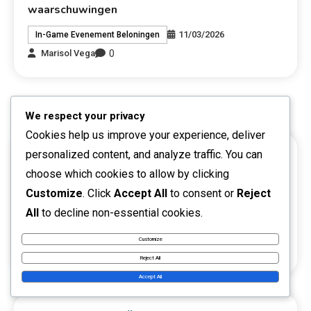
waarschuwingen
11/03/2026
In-Game Evenement Beloningen
0
Marisol Vega
We respect your privacy
Cookies help us improve your experience, deliver
personalized content, and analyze traffic. You can
LINKS
choose which cookies to allow by clicking
Ons verhaal
Customize
. Click
Accept All
to consent or
Reject
All
to decline non-essential cookies.
Neem contact met ons op
Customize
Blogberichten
Reject All
Accept All