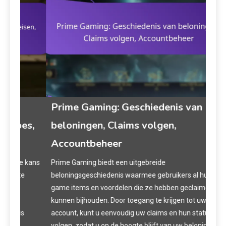
Prime Gaming: Geschiedenis van
Pr
s,
beloningen, Claims volgen,
Spe
Accountbeheer
Prim
besc
 kans
Prime Gaming biedt een uitgebreide
aan 
beloningsgeschiedenis waarmee gebruikers al hun in-
extr
game items en voordelen die ze hebben geclaimd,
erva
kunnen bijhouden. Door toegang te krijgen tot uw
kunn
account, kunt u eenvoudig uw claims en hun statussen
acco
volgen, zodat u op de hoogte blijft van uw beloningen.