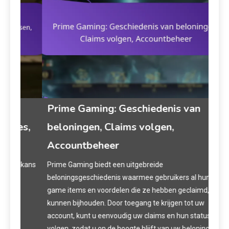
Prime Gaming: Geschiedenis van
Pr
s,
beloningen, Claims volgen,
Spe
Accountbeheer
Prim
besc
 kans
Prime Gaming biedt een uitgebreide
aan 
beloningsgeschiedenis waarmee gebruikers al hun in-
extr
game items en voordelen die ze hebben geclaimd,
erva
kunnen bijhouden. Door toegang te krijgen tot uw
kunn
account, kunt u eenvoudig uw claims en hun statussen
acco
volgen, zodat u op de hoogte blijft van uw beloningen.