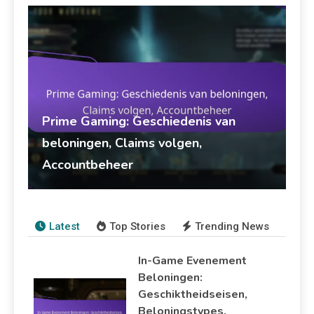
Prime Gaming: Geschiedenis van
beloningen, Claims volgen,
Accountbeheer
Marisol Vega
13/03/2026
Prime Gaming Bundels
Latest
Top Stories
Trending News
In-Game Evenement
Beloningen:
Geschiktheidseisen,
Beloningstypes,