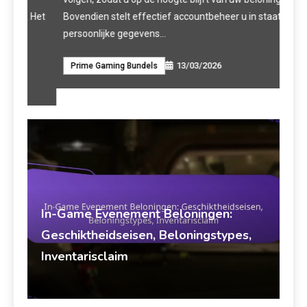
bepe
 Het
Bovendien stelt effectief accountbeheer u in staat om
persoonlijke gegevens…
Pr
13/03/2026
Prime Gaming Bundels
In-Game Evenement Beloningen:
Geschiktheidseisen, Beloningstypes,
Inventarisclaim
Marisol Vega
In-Game Evenement Beloningen
13/03/2026