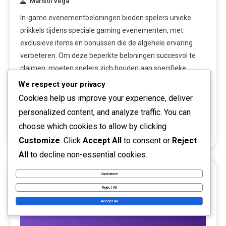
Marisol Vega
In-game evenementbeloningen bieden spelers unieke
prikkels tijdens speciale gaming evenementen, met
exclusieve items en bonussen die de algehele ervaring
verbeteren. Om deze beperkte beloningen succesvol te
claimen, moeten spelers zich houden aan specifieke
processen die door de game-ontwikkelaars zijn
We respect your privacy
vastgesteld, vaak met de voltooiing van taken binnen
Cookies help us improve your experience, deliver
aangewezen tijdsbestekken. Op de hoogte zijn van de […]
personalized content, and analyze traffic. You can
choose which cookies to allow by clicking
Read More
Customize
. Click
Accept All
to consent or
Reject
All
to decline non-essential cookies.
Customize
15 MINS READ
Reject All
Accept All