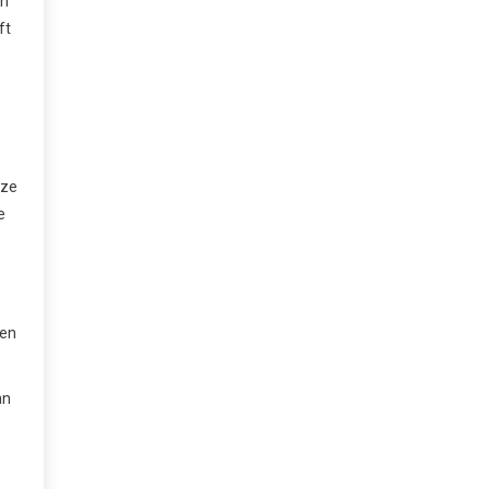
en
ft
eze
e
nen
an