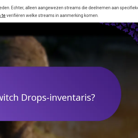
eden. Echter, alleen aangewezen streams die deelnemen aan specifiek
 te
verifiëren welke streams in aanmerking komen.