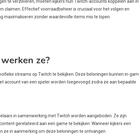
n te verzilveren, moeten kijkers hun Twitch-accounts koppelen aan in
 claimen. Effectief voorraadbeheer is cruciaal voor het volgen en
ng maximaliseren zonder waardevolle items mis te lopen.
 werken ze?
pecifieke streams op Twitch te bekijken. Deze beloningen kunnen in-ga
het account van een speler worden toegevoegd zodra ze aan bepaalde
kelaars in samenwerking met Twitch worden aangeboden. Ze zijn
 content gerelateerd aan een game te bekijken. Wanneer kijkers een
n ze in aanmerking om deze beloningen te ontvangen.