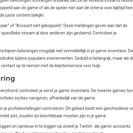
 geen beloningen ontvangen ondanks dat ze de vereiste streams hebb
peld aan de game of als de speler niet aan de criteria voor kijktijd hee
e juiste content bekijkt.
baar” of “Account niet gekoppeld.” Deze meldingen geven aan dat de
 specifieke stream al door anderen zijn geclaimd. Controleer je
hijnen beloningen mogelijk niet onmiddellijk in je game-inventaris. D
sdrukte tijdens populaire evenementen. Geduld is belangrijk, maar als d
m contact op te nemen met de klantenservice voor hulp.
ering
 verzilverd, controleer je eerst je game-inventaris. De meeste games to
ifieke secties navigeren, afhankelijk van de game.
 je profielinstellingen controleren. Dit gebied biedt een geschiedenis v
rmeld ziet, zouden ze beschikbaar moeten zijn in je game.
e loggen en opnieuw in te loggen op zowel je Twitch- als game-accounts.