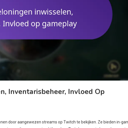
n, Inventarisbeheer, Invloed Op
ienen door aangewezen streams op Twitch te bekijken. Ze bieden in-ga