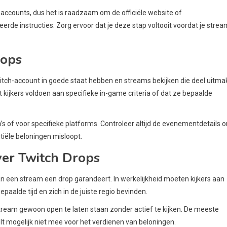
accounts, dus het is raadzaam om de officiële website of
rde instructies. Zorg ervoor dat je deze stap voltooit voordat je stre
rops
witch-account in goede staat hebben en streams bekijken die deel uitm
jkers voldoen aan specifieke in-game criteria of dat ze bepaalde
’s of voor specifieke platforms. Controleer altijd de evenementdetails 
tiële beloningen misloopt.
er Twitch Drops
n een stream een drop garandeert. In werkelijkheid moeten kijkers aan
aalde tijd en zich in de juiste regio bevinden.
tream gewoon open te laten staan zonder actief te kijken. De meeste
elt mogelijk niet mee voor het verdienen van beloningen.