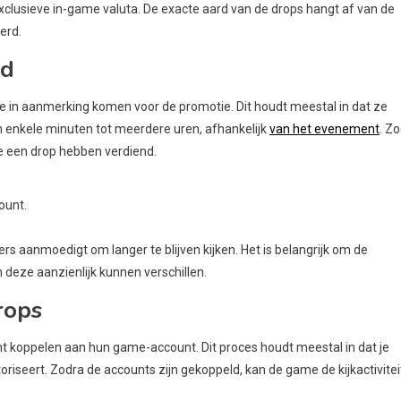
xclusieve in-game valuta. De exacte aard van de drops hangt af van de
erd.
nd
e in aanmerking komen voor de promotie. Dit houdt meestal in dat ze
 enkele minuten tot meerdere uren, afhankelijk
van het evenement
. Z
 ze een drop hebben verdiend.
ount.
 aanmoedigt om langer te blijven kijken. Het is belangrijk om de
 deze aanzienlijk kunnen verschillen.
rops
 koppelen aan hun game-account. Dit proces houdt meestal in dat je
riseert. Zodra de accounts zijn gekoppeld, kan de game de kijkactivitei