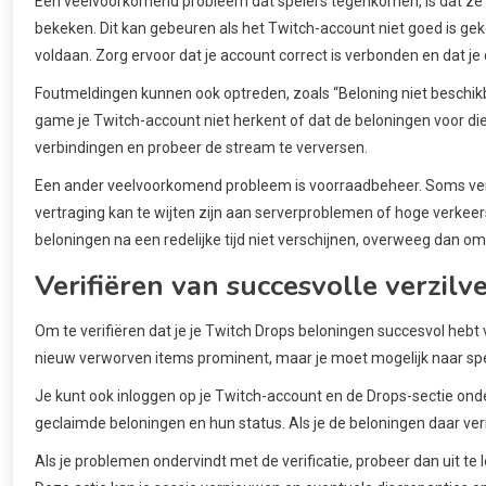
Een veelvoorkomend probleem dat spelers tegenkomen, is dat ze
bekeken. Dit kan gebeuren als het Twitch-account niet goed is gekop
voldaan. Zorg ervoor dat je account correct is verbonden en dat je d
Foutmeldingen kunnen ook optreden, zoals “Beloning niet beschik
game je Twitch-account niet herkent of dat de beloningen voor die
verbindingen en probeer de stream te verversen.
Een ander veelvoorkomend probleem is voorraadbeheer. Soms versc
vertraging kan te wijten zijn aan serverproblemen of hoge verkeer
beloningen na een redelijke tijd niet verschijnen, overweeg dan o
Verifiëren van succesvolle verzilv
Om te verifiëren dat je je Twitch Drops beloningen succesvol hebt
nieuw verworven items prominent, maar je moet mogelijk naar spec
Je kunt ook inloggen op je Twitch-account en de Drops-sectie onder
geclaimde beloningen en hun status. Als je de beloningen daar ve
Als je problemen ondervindt met de verificatie, probeer dan uit t