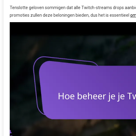
Tenslotte geloven sommigen dat alle Twitch-streams drops aanbi
promoties zullen deze beloningen bieden, dus het is essentieel
om