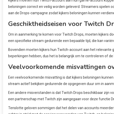
Kijkers moeten hun Twitch-account aan hun game-account koppele
beloningen correct en veilig worden geleverd. Streamers spelen o
aan de Drops-campagne zodat kijkers beloningen kunnen verdien
Geschiktheidseisen voor Twitch D
Om in aanmerking te komen voor Twitch Drops, moeten kijkers doo
een specifieke stream gedurende een bepaalde tijd, die kan varië
Bovendien moeten kijkers hun Twitch-account aan het relevant
beperkingen hebben, dus het is belangrijk om te controleren of de 
Veelvoorkomende misvattingen ov
Een veelvoorkomende misvatting is dat kijkers beloningen kunnen 
stream actief bekijken gedurende de opgegeven duur om in aanm
Een andere misverstanden is dat Twitch Drops beschikbaar zijn voo
een partnerschap met Twitch zijn aangegaan voor deze functie Dr
Tenslotte geloven sommigen dat het delen van accounts meerdere g