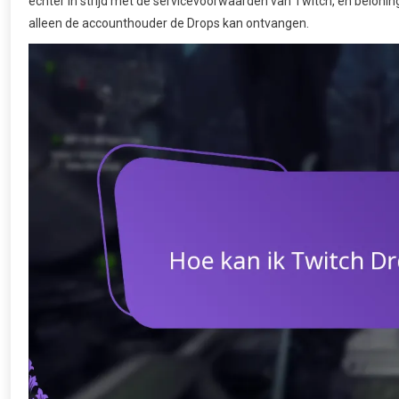
echter in strijd met de servicevoorwaarden van Twitch, en beloni
alleen de accounthouder de Drops kan ontvangen.