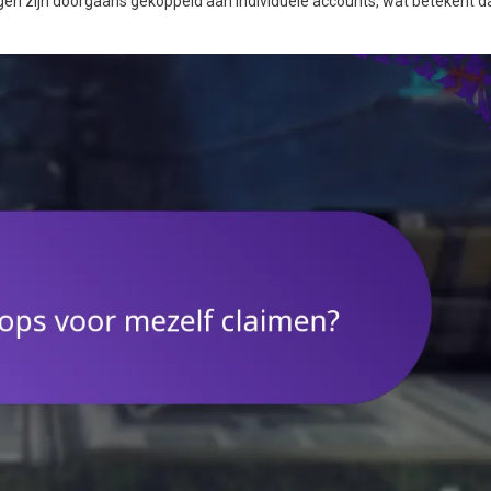
ngen zijn doorgaans gekoppeld aan individuele accounts, wat betekent d