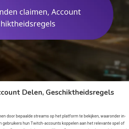
ccount Delen, Geschiktheidsregels
nen door bepaalde streams op het platform te bekijken, waaronder in-
gebruikers hun Twitch-accounts koppelen aan het relevante spel of