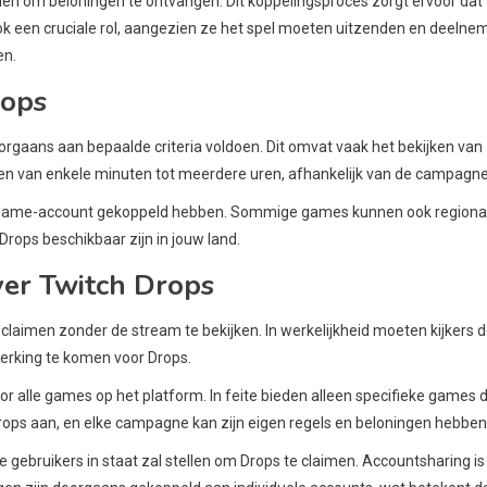
n om beloningen te ontvangen. Dit koppelingsproces zorgt ervoor dat
ok een cruciale rol, aangezien ze het spel moeten uitzenden en deelne
en.
rops
rgaans aan bepaalde criteria voldoen. Dit omvat vaak het bekijken van
ren van enkele minuten tot meerdere uren, afhankelijk van de campagne
e game-account gekoppeld hebben. Sommige games kunnen ook regiona
Drops beschikbaar zijn in jouw land.
er Twitch Drops
claimen zonder de stream te bekijken. In werkelijkheid moeten kijkers 
erking te komen voor Drops.
r alle games op het platform. In feite bieden alleen specifieke games d
ops aan, en elke campagne kan zijn eigen regels en beloningen hebben
ebruikers in staat zal stellen om Drops te claimen. Accountsharing is