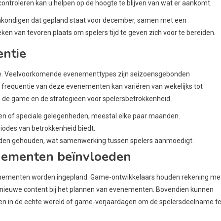
ntroleren kan u helpen op de hoogte te blijven van wat er aankomt.
nkondigen dat gepland staat voor december, samen met een
n van tevoren plaats om spelers tijd te geven zich voor te bereiden.
ntie
tie. Veelvoorkomende evenementtypes zijn seizoensgebonden
 frequentie van deze evenementen kan variëren van wekelijks tot
an de game en de strategieën voor spelersbetrokkenheid.
n of speciale gelegenheden, meestal elke paar maanden.
riodes van betrokkenheid biedt.
rden gehouden, wat samenwerking tussen spelers aanmoedigt.
enementen beïnvloeden
enementen worden ingepland. Game-ontwikkelaars houden rekening me
 nieuwe content bij het plannen van evenementen. Bovendien kunnen
 in de echte wereld of game-verjaardagen om de spelersdeelname t