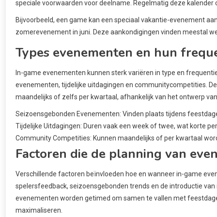
speciale voorwaarden voor deelname. Regelmatig deze kalender co
Bijvoorbeeld, een game kan een speciaal vakantie-evenement aa
zomerevenement in juni. Deze aankondigingen vinden meestal weke
Types evenementen en hun freque
In-game evenementen kunnen sterk variëren in type en frequen
evenementen, tijdelijke uitdagingen en communitycompetities. De
maandelijks of zelfs per kwartaal, afhankelijk van het ontwerp v
Seizoensgebonden Evenementen: Vinden plaats tijdens feestdage
Tijdelijke Uitdagingen: Duren vaak een week of twee, wat korte pe
Community Competities: Kunnen maandelijks of per kwartaal wo
Factoren die de planning van ev
Verschillende factoren beïnvloeden hoe en wanneer in-game ev
spelersfeedback, seizoensgebonden trends en de introductie van
evenementen worden getimed om samen te vallen met feestdagen
maximaliseren.