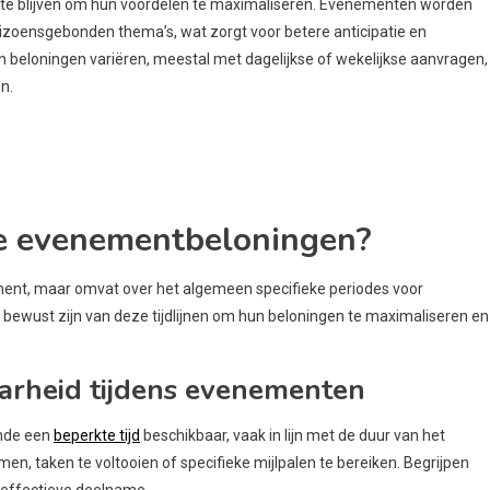
e te blijven om hun voordelen te maximaliseren. Evenementen worden
izoensgebonden thema’s, wat zorgt voor betere anticipatie en
 beloningen variëren, meestal met dagelijkse of wekelijkse aanvragen,
n.
ame evenementbeloningen?
ment, maar omvat over het algemeen specifieke periodes voor
bewust zijn van deze tijdlijnen om hun beloningen te maximaliseren en
arheid tijdens evenementen
ende een
beperkte tijd
beschikbaar, vaak in lijn met de duur van het
n, taken te voltooien of specifieke mijlpalen te bereiken. Begrijpen
 effectieve deelname.