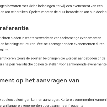
ngen bevatten met kleine beloningen, terwijl een evenement van een
isen om te bereiken. Spelers moeten de duur beoordelen om hun deeln
 referentie
 inzichten bieden in wat te verwachten van toekomstige evenementen.
r en beloningsstructuren. Veel seizoensgebonden evenementen duren
aluta.
ntificeren, zoals de soorten beloningen die worden aangeboden of de
ers helpen realistische doelen te stellen voor aankomende evenement
ement op het aanvragen van
ak spelers beloningen kunnen aanvragen. Kortere evenementen kunnen 
 terwijl langere evenementen doorgaans meer frequente