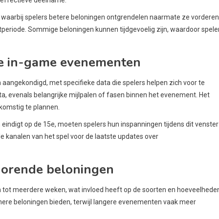
aarbij spelers betere beloningen ontgrendelen naarmate ze vorderen
eriode. Sommige beloningen kunnen tijdgevoelig zijn, waardoor spele
de in-game evenementen
gekondigd, met specifieke data die spelers helpen zich voor te
a, evenals belangrijke mijlpalen of fasen binnen het evenement. Het
komstig te plannen.
eindigt op de 15e, moeten spelers hun inspanningen tijdens dit venster
le kanalen van het spel voor de laatste updates over
horende beloningen
 tot meerdere weken, wat invloed heeft op de soorten en hoeveelhede
nere beloningen bieden, terwijl langere evenementen vaak meer