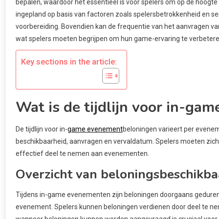
bepalen, waardoor het essentieel is voor spelers om op de hoogt
ingepland op basis van factoren zoals spelersbetrokkenheid en se
voorbereiding. Bovendien kan de frequentie van het aanvragen van
wat spelers moeten begrijpen om hun game-ervaring te verbetere
Key sections in the article:
Wat is de tijdlijn voor in-g
De tijdlijn voor in-
game evenement
beloningen varieert per evene
beschikbaarheid, aanvragen en vervaldatum. Spelers moeten zich 
effectief deel te nemen aan evenementen.
Overzicht van beloningsbeschikba
Tijdens in-game evenementen zijn beloningen doorgaans gedur
evenement. Spelers kunnen beloningen verdienen door deel te neme
wanneer beloningen kunnen worden aangevraagd is cruciaal voor