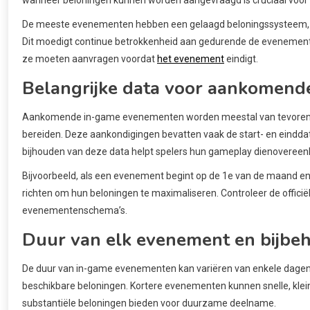
De meeste evenementen hebben een gelaagd beloningssysteem, w
Dit moedigt continue betrokkenheid aan gedurende de evenementp
ze moeten aanvragen voordat
het evenement
eindigt.
Belangrijke data voor aankomen
Aankomende in-game evenementen worden meestal van tevoren aan
bereiden. Deze aankondigingen bevatten vaak de start- en einddat
bijhouden van deze data helpt spelers hun gameplay dienovereen
Bijvoorbeeld, als een evenement begint op de 1e van de maand en 
richten om hun beloningen te maximaliseren. Controleer de officië
evenementenschema’s.
Duur van elk evenement en bijbe
De duur van in-game evenementen kan variëren van enkele dagen
beschikbare beloningen. Kortere evenementen kunnen snelle, klei
substantiële beloningen bieden voor duurzame deelname.