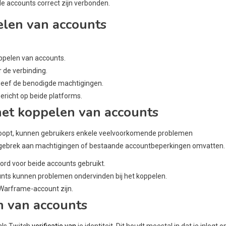
e accounts correct zijn verbonden.
elen van accounts
oppelen van accounts.
 de verbinding.
geef de benodigde machtigingen.
ericht op beide platforms.
et koppelen van accounts
loopt, kunnen gebruikers enkele veelvoorkomende problemen
 gebrek aan machtigingen of bestaande accountbeperkingen omvatten.
ord voor beide accounts gebruikt.
ounts kunnen problemen ondervinden bij het koppelen.
Warframe-account zijn.
en van accounts
als Twitch
verificatie van
je identiteit. Dit houdt meestal in dat je inlogt o