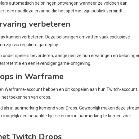
elers automatisch beloningen ontvangen wanneer ze voldoen aan
ert een naadloze ervaring die het spel met zijn publiek verbindt.
varing verbeteren
lay kunnen verbeteren. Deze beloningen omvatten vaak exclusieve
n zijn via reguliere gameplay.
onder spelers bevorderen, aangezien ze hun ervaringen en beloninge
elersretentie en een levendiger game-omgeving.
rops in Warframe
en Warframe-account hebben en dit koppelen aan hun Twitch-account. 
en het toekennen van drops.
erd als in aanmerking komend voor Drops. Gewoonlijk maken deze strea
n mogelijk een bepaalde tijd kijken om in aanmerking te komen voor
et Twitch Drops