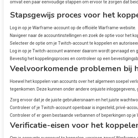
omvat een paar eenvoudige stappen om ervoor te zorgen dat beid
Stapsgewijs proces voor het kopp
Log in op je Warframe-account op de officiële Warframe-website.
Navigeer naar de accountinstellingen en zoek de optie voor het k
Selecteer de optie om je Twitch-account te koppelen en autoriseer
Log in op je Twitch-account wanneer daarom wordt gevraagd en 
Bevestig het koppelingsproces en controleer op een bevestigingsb
Veelvoorkomende problemen bij h
Hoewel het koppelen van accounts over het algemeen soepel ver
tegenkomen. Deze kunnen onder andere onjuiste inloggegevens,
Zorg ervoor dat je de juiste gebruikersnaam en het juiste wachtwo
Controleer of je Twitch-account openbaar is ingesteld; privé-acc
Controleer of er geen bestaande verbannen of beperkingen op je 
Verificatie-eisen voor het koppel
Om je accounts succesvol te koppelen, vereisen zowel Warframe 