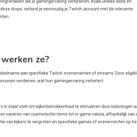
 ontgrendelen die je gamingervaring verbeteren, zoals unieke skins en
 deze drops, verbind je eenvoudig je Twitch-account met de relevante
nten.
 werken ze?
r deelname aan specifieke Twitch-evenementen of streams. Door eligibl
bonussen verdienen, wat hun gamingervaring verbetert.
s in staat stelt om kijkerbetrokkenheid te stimuleren door beloningen 
en variëren van cosmetische items tot in-game valuta, afhankelijk van 
ie van kijkers te vergroten en specifieke games of evenementen op he