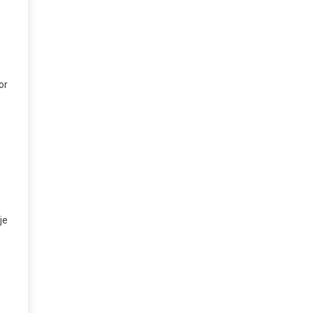
or
je