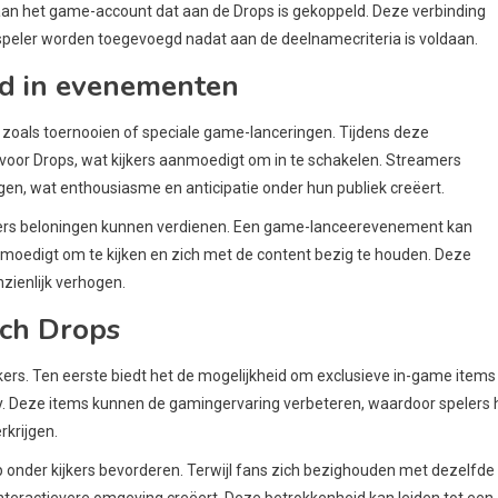
an het game-account dat aan de Drops is gekoppeld. Deze verbinding
speler worden toegevoegd nadat aan de deelnamecriteria is voldaan.
rd in evenementen
oals toernooien of speciale game-lanceringen. Tijdens deze
oor Drops, wat kijkers aanmoedigt om in te schakelen. Streamers
en, wat enthousiasme en anticipatie onder hun publiek creëert.
jkers beloningen kunnen verdienen. Een game-lanceerevenement kan
nmoedigt om te kijken en zich met de content bezig te houden. Deze
nzienlijk verhogen.
tch Drops
kers. Ten eerste biedt het de mogelijkheid om exclusieve in-game items
lay. Deze items kunnen de gamingervaring verbeteren, waardoor spelers
krijgen.
nder kijkers bevorderen. Terwijl fans zich bezighouden met dezelfde
nteractievere omgeving creëert. Deze betrokkenheid kan leiden tot een