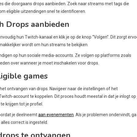
es die doorgaans drops aanbieden. Zoek naar streams met tags die
eligible uitzendingen snel te identificeren.
ch Drops aanbieden
oudig hun Twitch-kanaal en klik je op de knop “Volgen”. Dit zorgt ervo
makkelijker wordt om hun streams te bekijken.
digen op hun sociale media-accounts. Ze volgen op platforms zoals
ieden over wanneer je moet inschakelen voor drops.
ligible games
het ontvangen van drops. Navigeer naar de instellingen of het
itch-account te koppelen. Dit proces houdt meestal in dat je inlogt op 
rijgen tot je profiel.
voordat je deelneemt
aan evenementen
. Als je problemen ondervindt, ga
lles correct is ingesteld.
drops te ontvangen