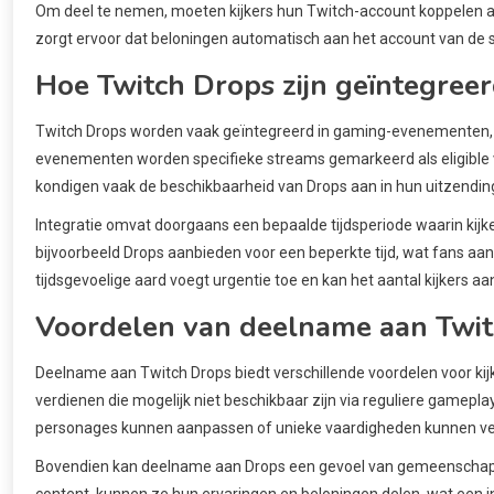
Om deel te nemen, moeten kijkers hun Twitch-account koppelen a
zorgt ervoor dat beloningen automatisch aan het account van de 
Hoe Twitch Drops zijn geïntegree
Twitch Drops worden vaak geïntegreerd in gaming-evenementen, z
evenementen worden specifieke streams gemarkeerd als eligible v
kondigen vaak de beschikbaarheid van Drops aan in hun uitzending
Integratie omvat doorgaans een bepaalde tijdsperiode waarin ki
bijvoorbeeld Drops aanbieden voor een beperkte tijd, wat fans aa
tijdsgevoelige aard voegt urgentie toe en kan het aantal kijkers aa
Voordelen van deelname aan Twi
Deelname aan Twitch Drops biedt verschillende voordelen voor kij
verdienen die mogelijk niet beschikbaar zijn via reguliere gamep
personages kunnen aanpassen of unieke vaardigheden kunnen ver
Bovendien kan deelname aan Drops een gevoel van gemeenschap o
content, kunnen ze hun ervaringen en beloningen delen, wat een i