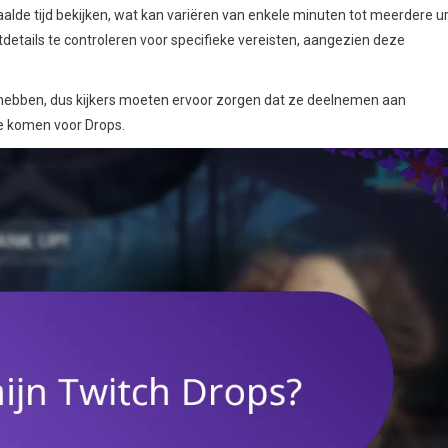
lde tijd bekijken, wat kan variëren van enkele minuten tot meerdere u
details te controleren voor specifieke vereisten, aangezien deze
ebben, dus kijkers moeten ervoor zorgen dat ze deelnemen aan
e komen voor Drops.